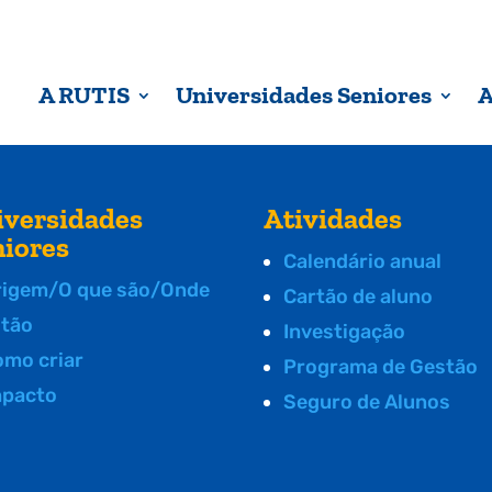
A RUTIS
Universidades Seniores
A
iversidades
Atividades
niores
Calendário anual
rigem/O que são/Onde
Cartão de aluno
stão
Investigação
omo criar
Programa de Gestão
mpacto
Seguro de Alunos