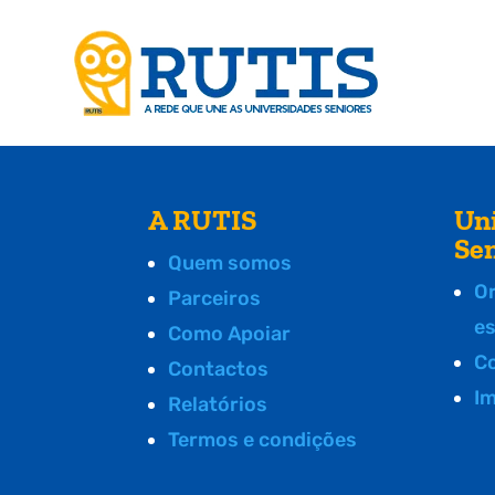
A RUTIS
Un
Se
Quem somos
O
Parceiros
e
Como Apoiar
C
Contactos
I
Relatórios
Termos e condições