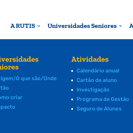
A RUTIS
Universidades Seniores
A
iversidades
Atividades
niores
Calendário anual
rigem/O que são/Onde
Cartão de aluno
stão
Investigação
omo criar
Programa de Gestão
mpacto
Seguro de Alunos