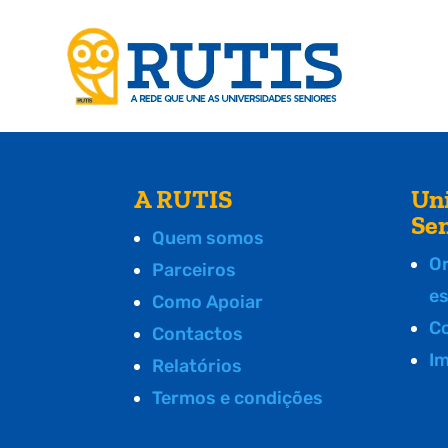
A RUTIS
Un
Se
Quem somos
O
Parceiros
e
Como Apoiar
C
Contactos
I
Relatórios
Termos e condições