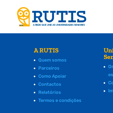
A RUTIS
Un
Se
Quem somos
O
Parceiros
e
Como Apoiar
C
Contactos
I
Relatórios
Termos e condições