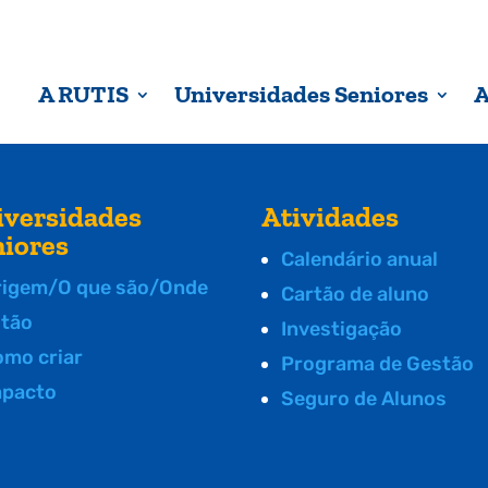
A RUTIS
Universidades Seniores
A
iversidades
Atividades
niores
Calendário anual
rigem/O que são/Onde
Cartão de aluno
stão
Investigação
omo criar
Programa de Gestão
mpacto
Seguro de Alunos