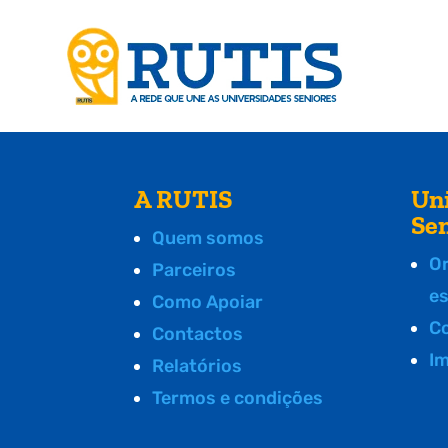
A RUTIS
Un
Se
Quem somos
O
Parceiros
e
Como Apoiar
C
Contactos
I
Relatórios
Termos e condições