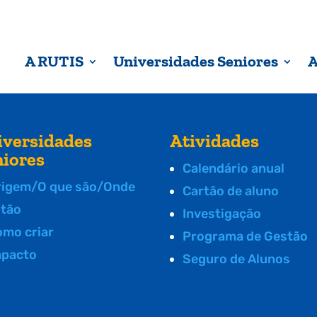
A RUTIS
Universidades Seniores
A
iversidades
Atividades
niores
Calendário anual
rigem/O que são/Onde
Cartão de aluno
stão
Investigação
omo criar
Programa de Gestão
mpacto
Seguro de Alunos