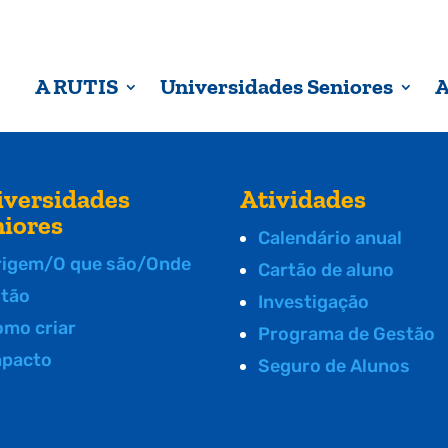
A RUTIS
Universidades Seniores
A
iversidades
Atividades
niores
Calendário anual
rigem/O que são/Onde
Cartão de aluno
stão
Investigação
omo criar
Programa de Gestão
mpacto
Seguro de Alunos