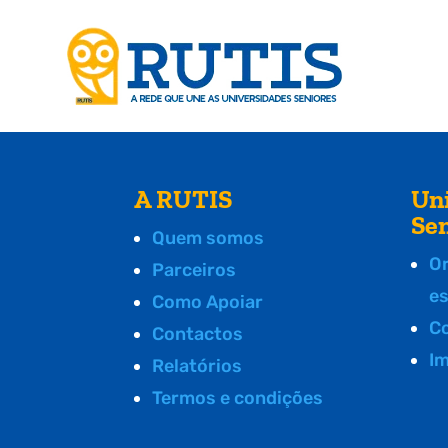
A RUTIS
Un
Se
Quem somos
O
Parceiros
e
Como Apoiar
C
Contactos
I
Relatórios
Termos e condições