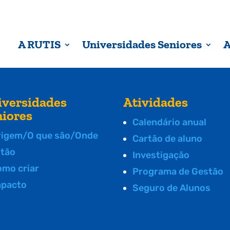
A RUTIS
Universidades Seniores
A
iversidades
Atividades
niores
Calendário anual
rigem/O que são/Onde
Cartão de aluno
stão
Investigação
omo criar
Programa de Gestão
mpacto
Seguro de Alunos