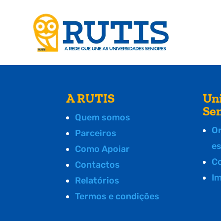
A RUTIS
Un
Se
Quem somos
O
Parceiros
e
Como Apoiar
C
Contactos
I
Relatórios
Termos e condições