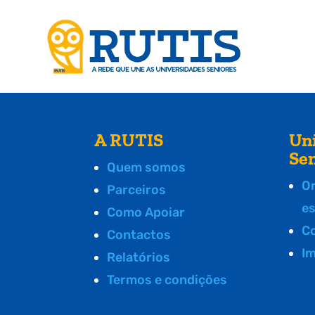
A RUTIS
Un
Se
Quem somos
O
Parceiros
e
Como Apoiar
C
Contactos
I
Relatórios
Termos e condições