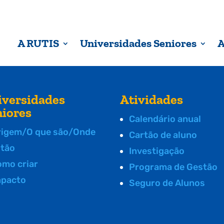
A RUTIS
Universidades Seniores
A
iversidades
Atividades
niores
Calendário anual
rigem/O que são/Onde
Cartão de aluno
stão
Investigação
omo criar
Programa de Gestão
mpacto
Seguro de Alunos