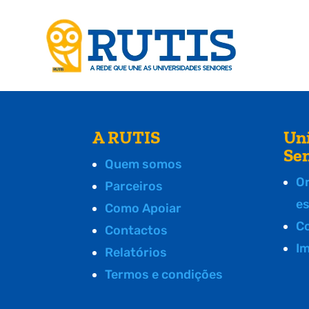
A RUTIS
Un
Se
Quem somos
O
Parceiros
e
Como Apoiar
C
Contactos
I
Relatórios
Termos e condições