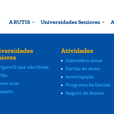
A RUTIS
Universidades Seniores
A
iversidades
Atividades
niores
Calendário anual
rigem/O que são/Onde
Cartão de aluno
stão
Investigação
omo criar
Programa de Gestão
mpacto
Seguro de Alunos