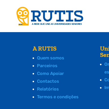
A RUTIS
Un
Se
Quem somos
O
Parceiros
e
Como Apoiar
C
Contactos
I
Relatórios
Termos e condições