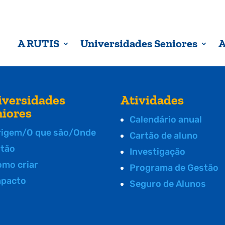
A RUTIS
Universidades Seniores
A
iversidades
Atividades
niores
Calendário anual
rigem/O que são/Onde
Cartão de aluno
stão
Investigação
omo criar
Programa de Gestão
mpacto
Seguro de Alunos