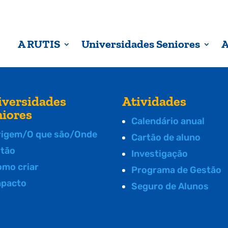
A RUTIS
Universidades Seniores
A
iversidades
Atividades
niores
Calendário anual
rigem/O que são/Onde
Cartão de aluno
stão
Investigação
omo criar
Programa de Gestão
mpacto
Seguro de Alunos