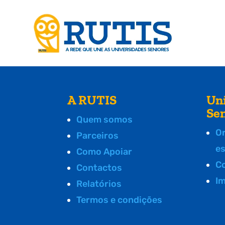
A RUTIS
Un
Se
Quem somos
O
Parceiros
e
Como Apoiar
C
Contactos
I
Relatórios
Termos e condições