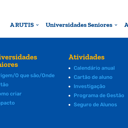
A RUTIS
Universidades Seniores
A
iversidades
Atividades
niores
Calendário anual
rigem/O que são/Onde
Cartão de aluno
stão
Investigação
omo criar
Programa de Gestão
mpacto
Seguro de Alunos