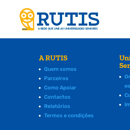
A RUTIS
Un
Se
Quem somos
O
Parceiros
e
Como Apoiar
C
Contactos
I
Relatórios
Termos e condições