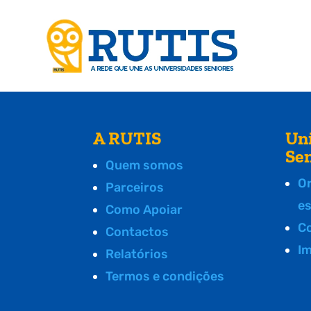
A RUTIS
Un
Se
Quem somos
O
Parceiros
e
Como Apoiar
C
Contactos
I
Relatórios
Termos e condições