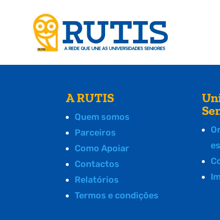
A RUTIS
Un
Se
Quem somos
O
Parceiros
e
Como Apoiar
C
Contactos
I
Relatórios
Termos e condições