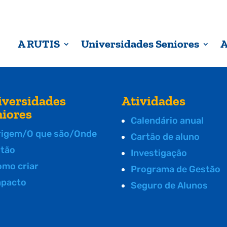
A RUTIS
Universidades Seniores
A
iversidades
Atividades
niores
Calendário anual
rigem/O que são/Onde
Cartão de aluno
stão
Investigação
omo criar
Programa de Gestão
mpacto
Seguro de Alunos