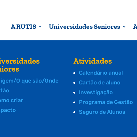
A RUTIS
Universidades Seniores
A
iversidades
Atividades
niores
Calendário anual
rigem/O que são/Onde
Cartão de aluno
stão
Investigação
omo criar
Programa de Gestão
mpacto
Seguro de Alunos