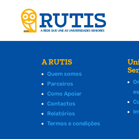
A RUTIS
Un
Se
Quem somos
O
Parceiros
e
Como Apoiar
C
Contactos
I
Relatórios
Termos e condições