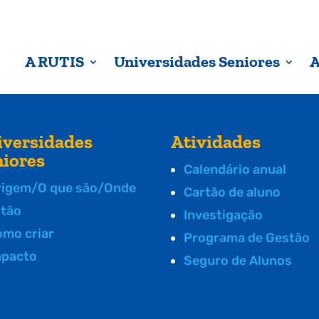
A RUTIS
Universidades Seniores
A
iversidades
Atividades
niores
Calendário anual
rigem/O que são/Onde
Cartão de aluno
stão
Investigação
omo criar
Programa de Gestão
mpacto
Seguro de Alunos