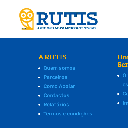
A RUTIS
Un
Se
Quem somos
O
Parceiros
e
Como Apoiar
C
Contactos
I
Relatórios
Termos e condições