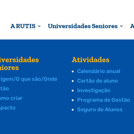
A RUTIS
Universidades Seniores
A
iversidades
Atividades
niores
Calendário anual
rigem/O que são/Onde
Cartão de aluno
stão
Investigação
omo criar
Programa de Gestão
mpacto
Seguro de Alunos