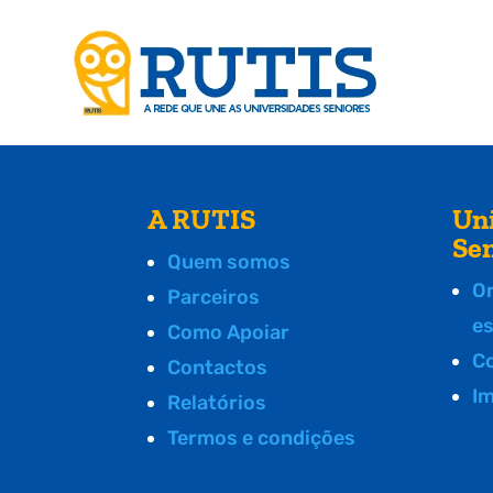
A RUTIS
Un
Se
Quem somos
O
Parceiros
e
Como Apoiar
C
Contactos
I
Relatórios
Termos e condições