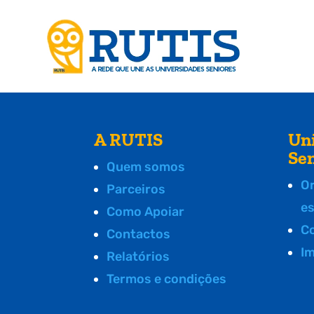
A RUTIS
Un
Se
Quem somos
O
Parceiros
e
Como Apoiar
C
Contactos
I
Relatórios
Termos e condições