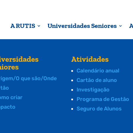
A RUTIS
Universidades Seniores
A
iversidades
Atividades
niores
Calendário anual
rigem/O que são/Onde
Cartão de aluno
stão
Investigação
omo criar
Programa de Gestão
mpacto
Seguro de Alunos