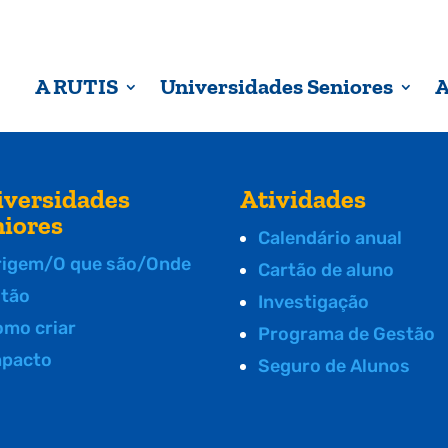
A RUTIS
Universidades Seniores
A
iversidades
Atividades
niores
Calendário anual
rigem/O que são/Onde
Cartão de aluno
stão
Investigação
omo criar
Programa de Gestão
mpacto
Seguro de Alunos