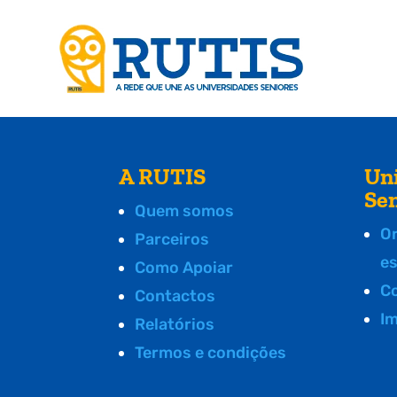
A RUTIS
Un
Se
Quem somos
O
Parceiros
e
Como Apoiar
C
Contactos
I
Relatórios
Termos e condições