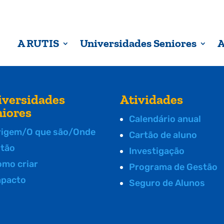
A RUTIS
Universidades Seniores
A
iversidades
Atividades
niores
Calendário anual
rigem/O que são/Onde
Cartão de aluno
stão
Investigação
omo criar
Programa de Gestão
mpacto
Seguro de Alunos