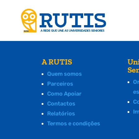
A RUTIS
Un
Se
Quem somos
O
Parceiros
e
Como Apoiar
C
Contactos
I
Relatórios
Termos e condições