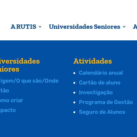
A RUTIS
Universidades Seniores
A
iversidades
Atividades
niores
Calendário anual
rigem/O que são/Onde
Cartão de aluno
stão
Investigação
omo criar
Programa de Gestão
mpacto
Seguro de Alunos