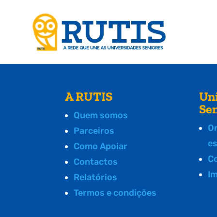
A RUTIS
Un
Se
Quem somos
O
Parceiros
e
Como Apoiar
C
Contactos
I
Relatórios
Termos e condições