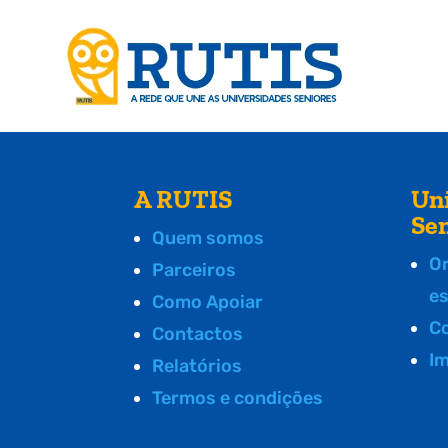
A RUTIS
Un
Se
Quem somos
O
Parceiros
e
Como Apoiar
C
Contactos
I
Relatórios
Termos e condições