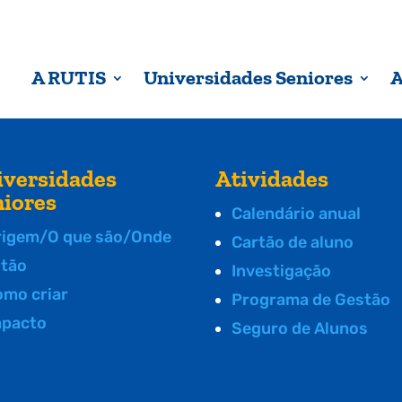
A RUTIS
Universidades Seniores
A
iversidades
Atividades
niores
Calendário anual
rigem/O que são/Onde
Cartão de aluno
stão
Investigação
omo criar
Programa de Gestão
mpacto
Seguro de Alunos