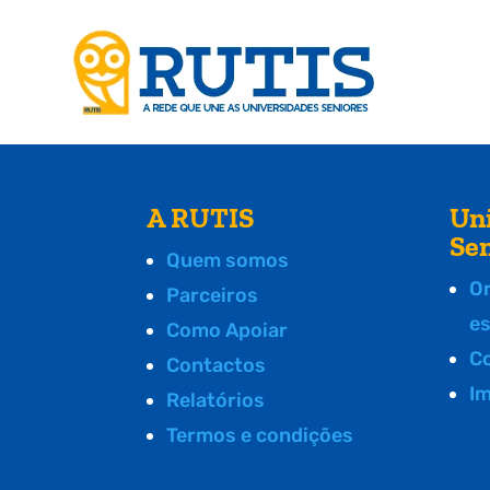
A RUTIS
Un
Se
Quem somos
O
Parceiros
e
Como Apoiar
C
Contactos
I
Relatórios
Termos e condições