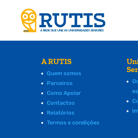
A RUTIS
Un
Se
Quem somos
O
Parceiros
e
Como Apoiar
C
Contactos
I
Relatórios
Termos e condições