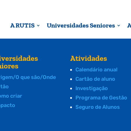
A RUTIS
Universidades Seniores
A
iversidades
Atividades
niores
Calendário anual
rigem/O que são/Onde
Cartão de aluno
stão
Investigação
omo criar
Programa de Gestão
mpacto
Seguro de Alunos