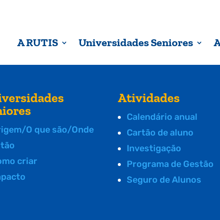
A RUTIS
Universidades Seniores
A
iversidades
Atividades
niores
Calendário anual
rigem/O que são/Onde
Cartão de aluno
stão
Investigação
omo criar
Programa de Gestão
mpacto
Seguro de Alunos