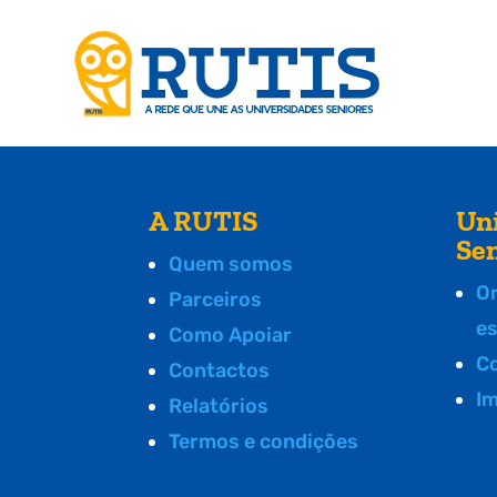
A RUTIS
Un
Se
Quem somos
O
Parceiros
e
Como Apoiar
C
Contactos
I
Relatórios
Termos e condições