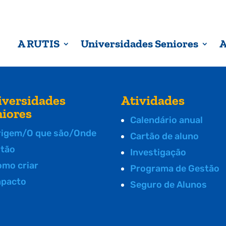
A RUTIS
Universidades Seniores
A
iversidades
Atividades
niores
Calendário anual
rigem/O que são/Onde
Cartão de aluno
stão
Investigação
omo criar
Programa de Gestão
mpacto
Seguro de Alunos