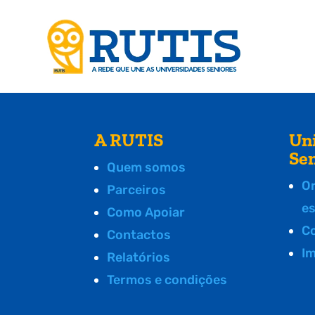
A RUTIS
Un
Se
Quem somos
O
Parceiros
e
Como Apoiar
C
Contactos
I
Relatórios
Termos e condições