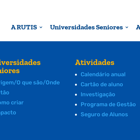
A RUTIS
Universidades Seniores
A
iversidades
Atividades
niores
Calendário anual
rigem/O que são/Onde
Cartão de aluno
stão
Investigação
omo criar
Programa de Gestão
mpacto
Seguro de Alunos