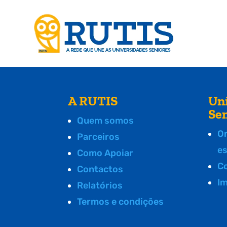
A RUTIS
Un
Se
Quem somos
O
Parceiros
e
Como Apoiar
C
Contactos
I
Relatórios
Termos e condições