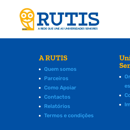
A RUTIS
Un
Se
Quem somos
O
Parceiros
e
Como Apoiar
C
Contactos
I
Relatórios
Termos e condições