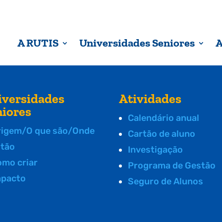
A RUTIS
Universidades Seniores
A
iversidades
Atividades
niores
Calendário anual
rigem/O que são/Onde
Cartão de aluno
stão
Investigação
omo criar
Programa de Gestão
mpacto
Seguro de Alunos