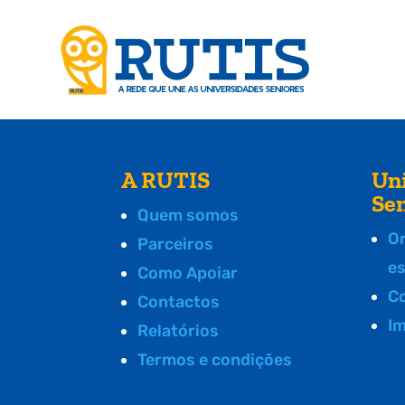
A RUTIS
Un
Se
Quem somos
O
Parceiros
e
Como Apoiar
C
Contactos
I
Relatórios
Termos e condições