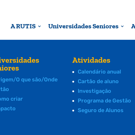
A RUTIS
Universidades Seniores
A
iversidades
Atividades
niores
Calendário anual
rigem/O que são/Onde
Cartão de aluno
stão
Investigação
omo criar
Programa de Gestão
mpacto
Seguro de Alunos