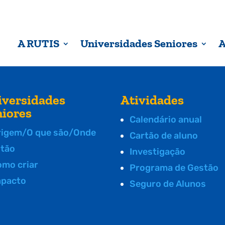
A RUTIS
Universidades Seniores
A
iversidades
Atividades
niores
Calendário anual
rigem/O que são/Onde
Cartão de aluno
stão
Investigação
omo criar
Programa de Gestão
mpacto
Seguro de Alunos