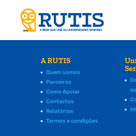
A RUTIS
Un
Se
Quem somos
O
Parceiros
e
Como Apoiar
C
Contactos
I
Relatórios
Termos e condições