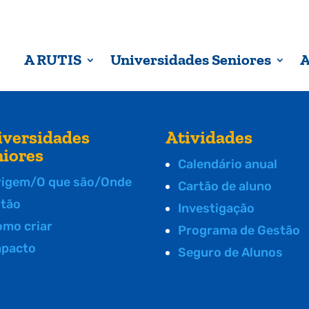
A RUTIS
Universidades Seniores
A
iversidades
Atividades
niores
Calendário anual
rigem/O que são/Onde
Cartão de aluno
stão
Investigação
omo criar
Programa de Gestão
mpacto
Seguro de Alunos