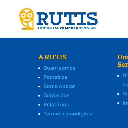
A RUTIS
Un
Se
Quem somos
O
Parceiros
e
Como Apoiar
C
Contactos
I
Relatórios
Termos e condições