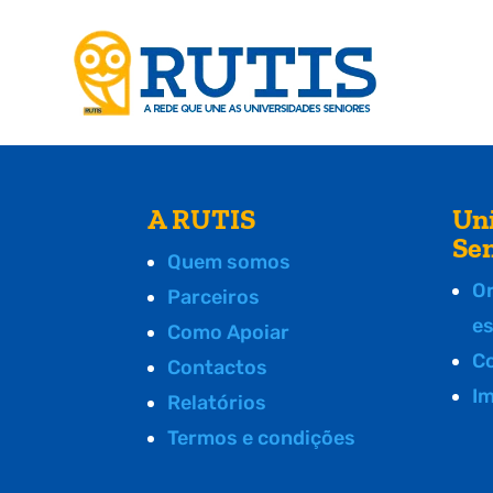
A RUTIS
Un
Se
Quem somos
O
Parceiros
e
Como Apoiar
C
Contactos
I
Relatórios
Termos e condições