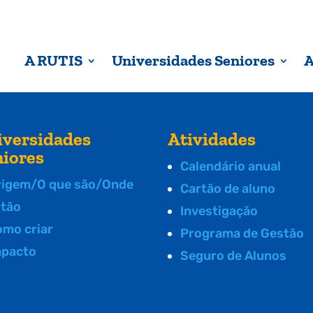
A RUTIS
Universidades Seniores
A
iversidades
Atividades
niores
Calendário anual
rigem/O que são/Onde
Cartão de aluno
stão
Investigação
omo criar
Programa de Gestão
mpacto
Seguro de Alunos