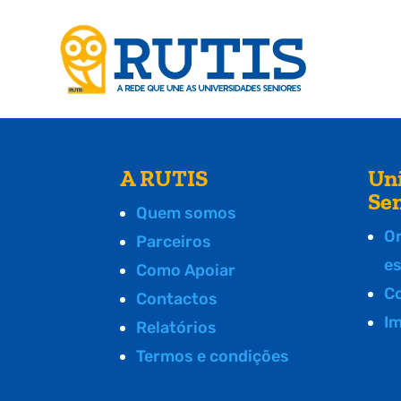
A RUTIS
Un
Se
Quem somos
O
Parceiros
e
Como Apoiar
C
Contactos
I
Relatórios
Termos e condições