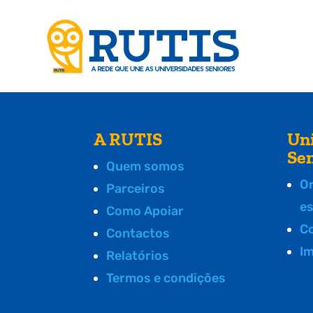
A RUTIS
Un
Se
Quem somos
O
Parceiros
e
Como Apoiar
C
Contactos
I
Relatórios
Termos e condições