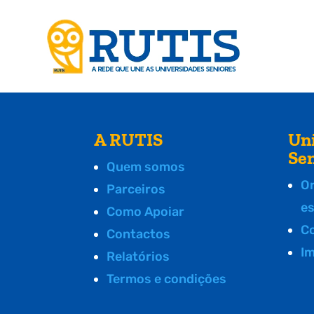
A RUTIS
Un
Se
Quem somos
O
Parceiros
e
Como Apoiar
C
Contactos
I
Relatórios
Termos e condições