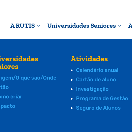
A RUTIS
Universidades Seniores
A
iversidades
Atividades
niores
Calendário anual
rigem/O que são/Onde
Cartão de aluno
stão
Investigação
omo criar
Programa de Gestão
mpacto
Seguro de Alunos