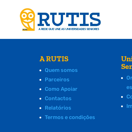
A RUTIS
Un
Se
Quem somos
O
Parceiros
e
Como Apoiar
C
Contactos
I
Relatórios
Termos e condições