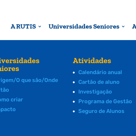
A RUTIS
Universidades Seniores
A
iversidades
Atividades
niores
Calendário anual
rigem/O que são/Onde
Cartão de aluno
stão
Investigação
omo criar
Programa de Gestão
mpacto
Seguro de Alunos