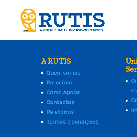
A RUTIS
Un
Se
Quem somos
O
Parceiros
e
Como Apoiar
C
Contactos
I
Relatórios
Termos e condições