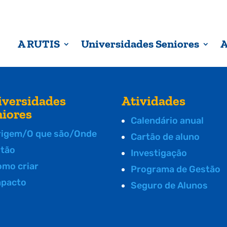
A RUTIS
Universidades Seniores
A
iversidades
Atividades
niores
Calendário anual
rigem/O que são/Onde
Cartão de aluno
stão
Investigação
omo criar
Programa de Gestão
mpacto
Seguro de Alunos