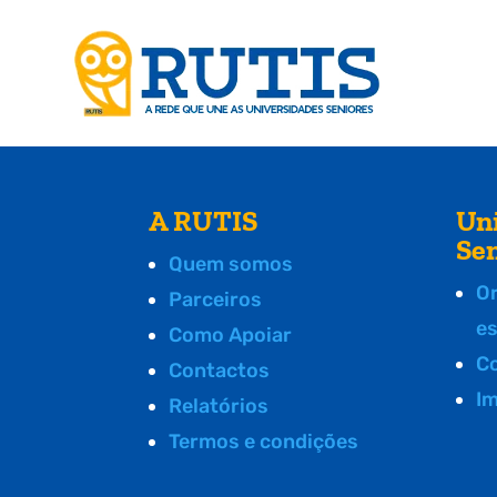
A RUTIS
Un
Se
Quem somos
O
Parceiros
e
Como Apoiar
C
Contactos
I
Relatórios
Termos e condições