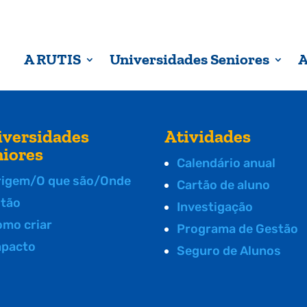
A RUTIS
Universidades Seniores
A
iversidades
Atividades
niores
Calendário anual
rigem/O que são/Onde
Cartão de aluno
stão
Investigação
omo criar
Programa de Gestão
mpacto
Seguro de Alunos