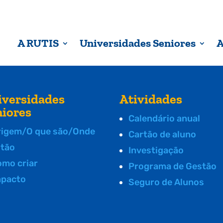
A RUTIS
Universidades Seniores
A
iversidades
Atividades
niores
Calendário anual
rigem/O que são/Onde
Cartão de aluno
stão
Investigação
omo criar
Programa de Gestão
mpacto
Seguro de Alunos