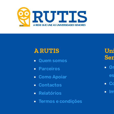
A RUTIS
Un
Se
Quem somos
O
Parceiros
e
Como Apoiar
C
Contactos
I
Relatórios
Termos e condições