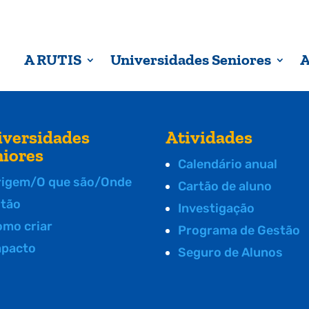
A RUTIS
Universidades Seniores
A
iversidades
Atividades
niores
Calendário anual
rigem/O que são/Onde
Cartão de aluno
stão
Investigação
omo criar
Programa de Gestão
mpacto
Seguro de Alunos