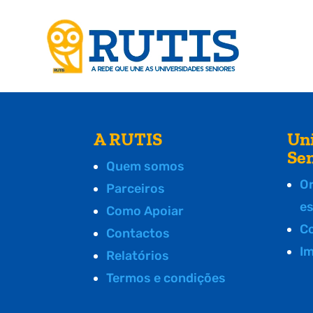
A RUTIS
Un
Se
Quem somos
O
Parceiros
e
Como Apoiar
C
Contactos
I
Relatórios
Termos e condições